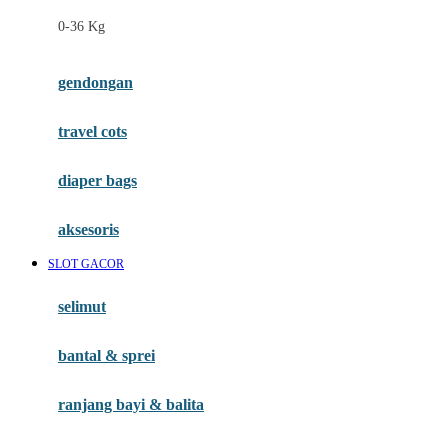
Felt So Sweet
0-36 Kg
Fisher Price
Flipper
gendongan
Friends Of Sally
travel cots
G
diaper bags
Gb
Geko
aksesoris
Graco
SLOT GACOR
Gund
selimut
H
bantal & sprei
Habbie
Haenim
ranjang bayi & balita
Happy Horse