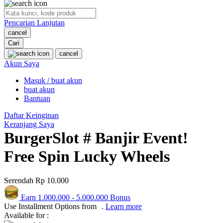
O
Pencarian Lanjutan
Oh Ma Grain
cancel
Okiedog
Cari
cancel
P
Akun Saya
Masuk / buat akun
Peachy
buat akun
Phil & Ted's
Bantuan
Philips Avent
Daftar Keinginan
Keranjang Saya
Pigeon
BurgerSlot # Banjir Event!
Playgro
Free Spin Lucky Wheels
Poled Global
Serendah
Rp 10.000
Ponycycle
Earn
1.000.000
-
5.000.000
Bonus
Puma
Use Installment Options from
.
Learn more
Available for :
Pureats