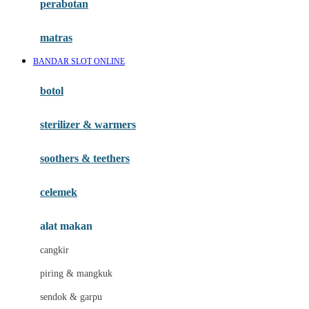
perabotan
Happy Tummy
Hauck
matras
Havaianas
BANDAR SLOT ONLINE
Hegen
botol
Hot Wheels
sterilizer & warmers
Hybrid
soothers & teethers
I
Inlacta DHA
celemek
Interlac
alat makan
Ivenet
cangkir
J
piring & mangkuk
Jack N Jill
sendok & garpu