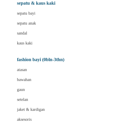
Beauty Barn
sepatu & kaus kaki
Bio Oil
sepatu bayi
Biolane
sepatu anak
Bite Fighters
sandal
Bizzi Growin
kaus kaki
Blackmores
fashion bayi (0bln-3thn)
Blooming Marvellous
atasan
Bonnels
bawahan
Bravado
gaun
Bruder
setelan
Brush Baby
jaket & kardigan
Buds Organics
aksesoris
Bugaboo
Buggygear