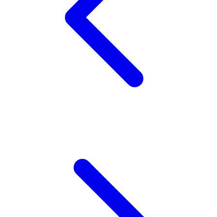
Xootz
Y
Yamatoya
Z
Zaxy
Zoggs
0-9
4Moms
59S