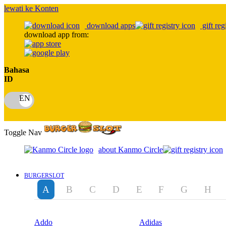
lewati ke Konten
download apps
gift reg
download app from:
Bahasa
ID
Toggle Nav
about Kanmo Circle
BURGERSLOT
A
B
C
D
E
F
G
H
Addo
Adidas