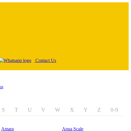
Contact Us
us
S
T
U
V
W
X
Y
Z
0-9
Amara
Aqua Scale