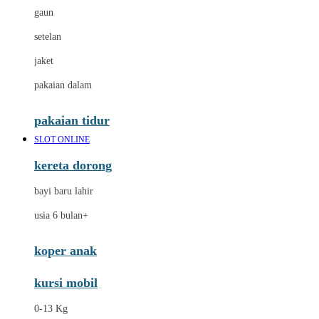
gaun
setelan
jaket
pakaian dalam
pakaian tidur
SLOT ONLINE
kereta dorong
bayi baru lahir
usia 6 bulan+
koper anak
kursi mobil
0-13 Kg