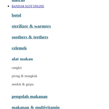
BANDAR SLOT ONLINE
botol
sterilizer & warmers
soothers & teethers
celemek
alat makan
cangkir
piring & mangkuk
sendok & garpu
pengolah makanan
makanan & multivitamin