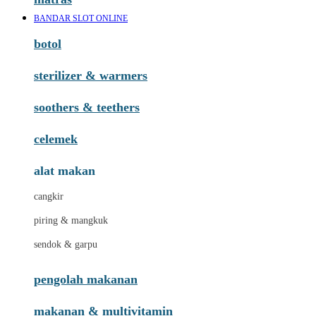
BANDAR SLOT ONLINE
botol
sterilizer & warmers
soothers & teethers
celemek
alat makan
cangkir
piring & mangkuk
sendok & garpu
pengolah makanan
makanan & multivitamin