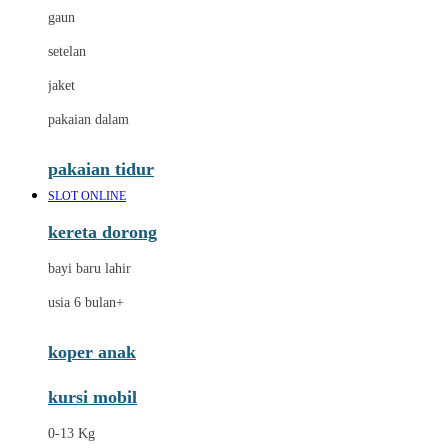
gaun
setelan
jaket
pakaian dalam
pakaian tidur
SLOT ONLINE
kereta dorong
bayi baru lahir
usia 6 bulan+
koper anak
kursi mobil
0-13 Kg